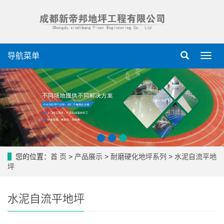
导航菜单
导
航
菜
单
您的位置：
首 页
>
产品展示
>
耐磨硬化地坪系列
>
水泥自流平地
坪
水泥自流平地坪