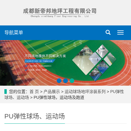
导航菜单
导
航
菜
单
您的位置：
首 页
>
产品展示
>
运动球场地坪涂装系列
>
PU弹性
球场、运动场
> PU弹性球场，运动场及跑道
PU弹性球场、运动场