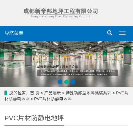
导航菜单
导
航
菜
单
您的位置：
首 页
>
产品展示
>
特殊功能型地坪涂装系列
>
PVC片
材防静电地坪
> PVC片材防静电地坪
PVC片材防静电地坪