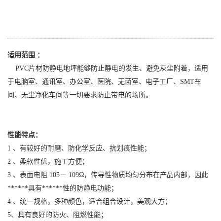
适用范围 ：
PVC
片材防静电地坪能够防止静电的发生、避免灰尘附着，适用
于电脑室、通讯室、办公室、医院、无菌室、电子工厂、
SMT
车
间、无尘净化车间等一切要求防止带电的场所。
性能特点：
1
、有较好的耐磨、防化学反应、抗划痕性能；
2
、柔软性优，施工方便；
3
、表面电阻
105
－
109Ω
，传导性物质均匀分布在产品内部，因此
******具有******性的防静电功能；
4
、统一规格，多种颜色，适合组合设计，美观大方；
5
、具有良好的防火、阻燃性能；