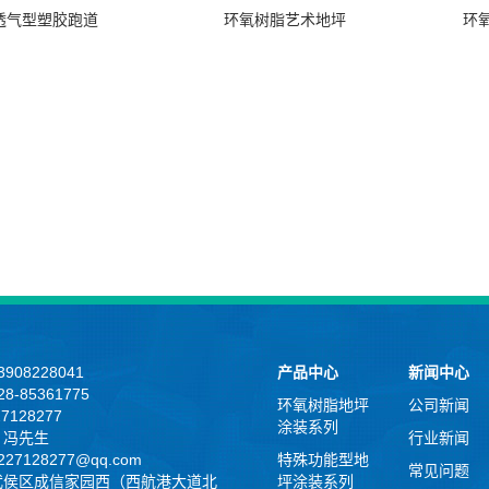
透气型塑胶跑道
环氧树脂艺术地坪
环
908228041
产品中心
新闻中心
8-85361775
环氧树脂地坪
公司新闻
27128277
涂装系列
：冯先生
行业新闻
27128277@qq.com
特殊功能型地
常见问题
武侯区成信家园西（西航港大道北
坪涂装系列