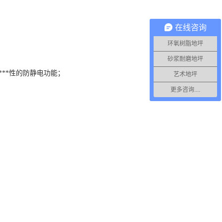
在线咨询
环氧树脂地坪
砂浆耐磨地坪
***性的防静电功能；
艺术地坪
更多咨询....