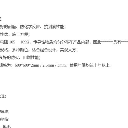
点：
好的耐磨、防化学反应、抗划痕性能；
性优，施工方便；
面电阻
105
－
109Ω
，传导性物质均匀分布在产品内部，因此******具有***
规格，多种颜色，适合组合设计，美观大方；
良好的防火、阻燃性能；
规格为：
600*600*2mm / 2.5mm / 3mm
，使用年限均达十年以上。
：
处理；
 、画线；
电底胶；
电铜箔；
VC 地板。