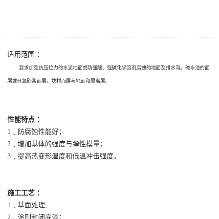
适用范围 ：
要求加强抗压拉力的水泥地面或防强酸、强碱化学溶剂腐蚀的地面及排水沟。碱水池的面
层或环氧砂浆面层，块材面层与地面和隔离层。
性能特点 ：
1﹑防腐蚀性能好；
2﹑增加基体的强度与弹性模量；
3﹑提高热变形温度和低温冲击强度。
施工工艺 ：
1﹑基面处理;
2﹑涂刷封闭底漆；