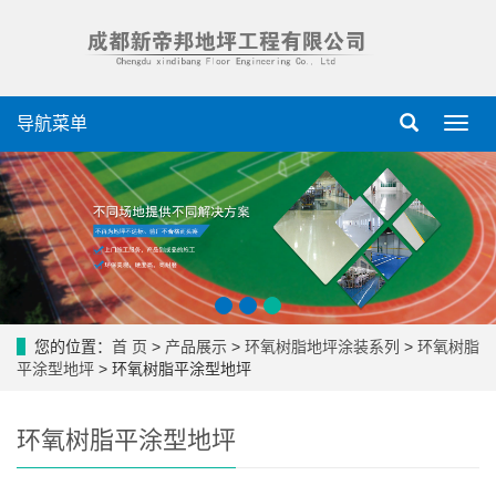
导航菜单
导
航
菜
单
您的位置：
首 页
>
产品展示
>
环氧树脂地坪涂装系列
>
环氧树脂
平涂型地坪
> 环氧树脂平涂型地坪
环氧树脂平涂型地坪