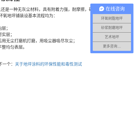
在线咨询
且还是一种无灰尘材料，具有附着力强，耐摩擦，硬度强
环氧地坪铺装设基本流程均为：
环氧树脂地坪
砂浆耐磨地坪
内层；
密实层；
艺术地坪
固化后用无尘打磨机打磨，用吸尘器吸尽灰尘；
更多咨询....
平整均匀表层。
下一个：
关于地坪涂料的环保性能和毒性测试