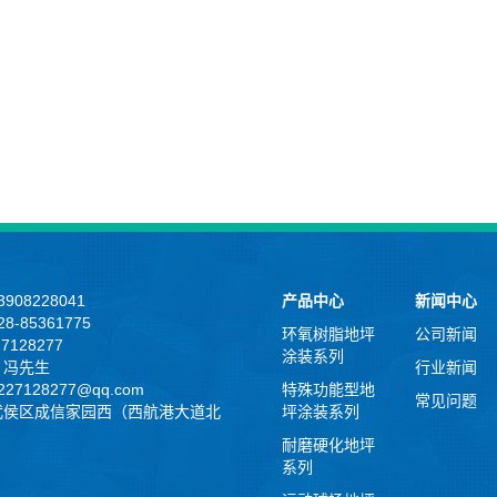
908228041
产品中心
新闻中心
8-85361775
环氧树脂地坪
公司新闻
27128277
涂装系列
：冯先生
行业新闻
27128277@qq.com
特殊功能型地
常见问题
武侯区成信家园西（西航港大道北
坪涂装系列
耐磨硬化地坪
系列