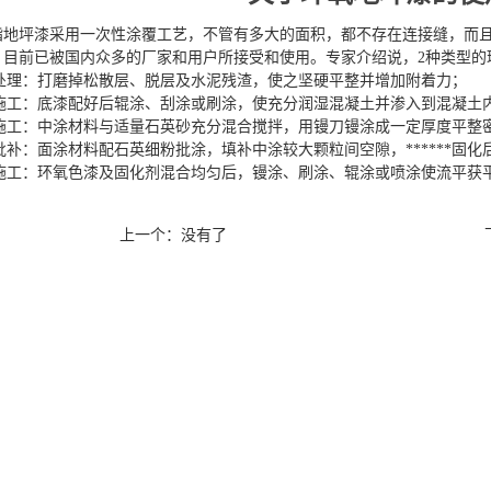
脂地坪漆采用一次性涂覆工艺，不管有多大的面积，都不存在连接缝，而
。目前已被国内众多的厂家和用户所接受和使用。专家介绍说，2种类型的
层处理：打磨掉松散层、脱层及水泥残渣，使之坚硬平整并增加附着力；
涂施工：底漆配好后辊涂、刮涂或刷涂，使充分润湿混凝土并渗入到混凝土
中涂施工：中涂材料与适量石英砂充分混合搅拌，用镘刀镘涂成一定厚度平整
涂批补：面涂材料配石英细粉批涂，填补中涂较大颗粒间空隙，******
面涂施工：环氧色漆及固化剂混合均匀后，镘涂、刷涂、辊涂或喷涂使流平获
上一个：没有了