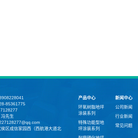
908228041
产品中心
新闻中心
8-85361775
环氧树脂地坪
公司新闻
27128277
涂装系列
：冯先生
行业新闻
27128277@qq.com
特殊功能型地
常见问题
武侯区成信家园西（西航港大道北
坪涂装系列
耐磨硬化地坪