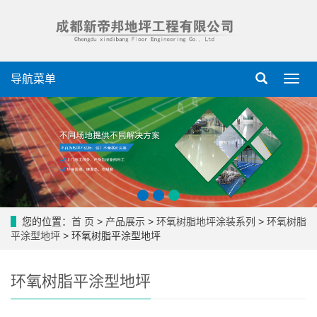
导航菜单
导
航
菜
单
您的位置：
首 页
>
产品展示
>
环氧树脂地坪涂装系列
>
环氧树脂
平涂型地坪
> 环氧树脂平涂型地坪
环氧树脂平涂型地坪