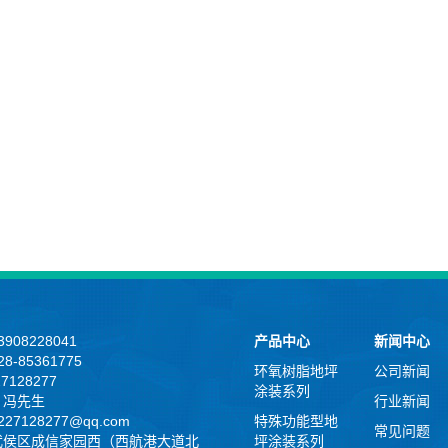
908228041
产品中心
新闻中心
8-85361775
环氧树脂地坪
公司新闻
27128277
涂装系列
：冯先生
行业新闻
27128277@qq.com
特殊功能型地
常见问题
武侯区成信家园西（西航港大道北
坪涂装系列