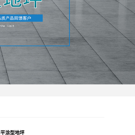
脂平涂型地坪