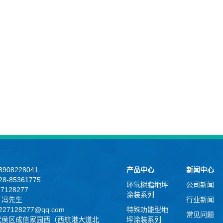
908228041
产品中心
新闻中心
8-85361775
环氧树脂地坪
公司新闻
27128277
涂装系列
：冯先生
行业新闻
27128277@qq.com
特殊功能型地
常见问题
武侯区成信家园西（西航港大道北
坪涂装系列