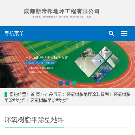
导航菜单
导
航
菜
单
您的位置：
首 页
>
产品展示
>
环氧树脂地坪涂装系列
>
环氧树脂
平涂型地坪
> 环氧树脂平涂型地坪
环氧树脂平涂型地坪